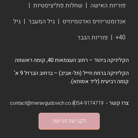
פוריות האישה
|
שחלות פוליציסטיות
|
אנדומטריוזיס ואדנומיוזיס
|
גיל המעבר
|
גיל
40+
|
פוריות הגבר
הקליניקה ביהוד – רחוב העצמאות 40, קומה ראשונה
הקליניקה ברמת חייל (תל-אביב) – ברחוב הברזל 9 א'
קומה רביעית (ליד אסותא).
צרו קשר -
contact@meravgudovich.co.il
054-9174719
לקביעת פגישה