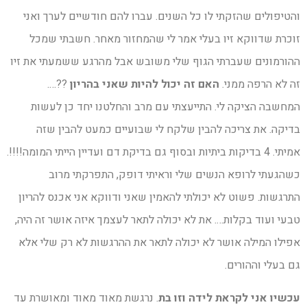
והטיפולים שהזקתי לו כל השנים. עברו להם חודשיים לערך ואני
זוכרת שדווקא זיו בעלי אמר לי שהמחזור מאחר. חשבתי שמכל
ההורמונים שעברתי הגוף שלי משובש אבל מהרגע ששמעתי את זיו
זה לא הרפה ממני.
האם זה יכול להיות שאני בהריון
??….
המחשבה הציקה לי. התייעצתי עם מרב והחלטנו יחד כן לעשות
בדיקה. את צריכה להבין שלקח לי שבועיים כמעט להבין שזה
אמיתי. 4 בדיקות ביתיות ובסוף גם בדיקת דם ועדיין הייתי המומה!!!!.
כשהגעתי לרופא הנשים שלי וראיתי דופק, התפרקתי מרוב
התרגשות. פשוט לא יכולתי להאמין שאני ודווקא אני אכנס להריון
טבעי ועוד בקלות…. את לא יכולה לתאר לעצמך איזה אושר זה היה,
אפילו המילה אושר לא יכולה לתאר את ההרגשות לא רק שלי אלא
גם בעלי וההורים.
עכשיו אני לקראת לידה וזו בת
. נרגשת מאוד מאוד ומאושרת עד