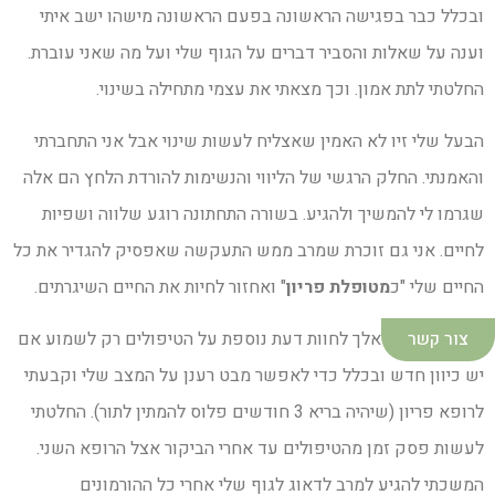
ובכלל כבר בפגישה הראשונה בפעם הראשונה מישהו ישב איתי
וענה על שאלות והסביר דברים על הגוף שלי ועל מה שאני עוברת.
החלטתי לתת אמון. וכך מצאתי את עצמי מתחילה בשינוי.
הבעל שלי זיו לא האמין שאצליח לעשות שינוי אבל אני התחברתי
והאמנתי. החלק הרגשי של הליווי והנשימות להורדת הלחץ הם אלה
שגרמו לי להמשיך ולהגיע. בשורה התחתונה רוגע שלווה ושפיות
לחיים. אני גם זוכרת שמרב ממש התעקשה שאפסיק להגדיר את כל
החיים שלי "כ
מטופלת פריון
" ואחזור לחיות את החיים השיגרתים.
מרב ביקשה שאלך לחוות דעת נוספת על הטיפולים רק לשמוע אם
צור קשר
יש כיוון חדש ובכלל כדי לאפשר מבט רענן על המצב שלי וקבעתי
לרופא פריון (שיהיה בריא 3 חודשים פלוס להמתין לתור). החלטתי
לעשות פסק זמן מהטיפולים עד אחרי הביקור אצל הרופא השני.
המשכתי להגיע למרב לדאוג לגוף שלי אחרי כל ההורמונים