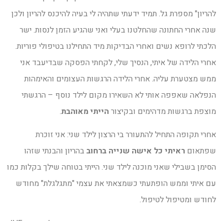
להריון" מספרת גל. תמיד ידעתי שתהיה לי בעיה להיכנס להריון ולכן
שנה אחרי החתונה שהחלטנו בעלי ואני שהגיע הזמן לנסות. ישר
הלכתי לרופא נשים ואחרי הבדיקות מיד התחילנו בטיפולי פוריות.
אחרי הלידה של איתי, הנסיך שלי, לקחתי הפסקה שבדיעבד אני
ממש מצטערת עליה. אחרי הלידה הרגשות העצומים והאימהות
הנפלאה שאפפה אותי לא השאירו מקום לילד נוסף – הרגשתי
מוצפת ברגשות מדהימים ובקיצור
הייתי מאוהבת
.
אחרי תקופה התחיל להתעורר בי הרצון לילד שני: אני זוכרת
שפתאום
ראיתי כל אישה שנייה ברחוב
בהריון והבנתי שזהו
הסימן בשבילי שאני מוכנה לילד שני. הייתי בטוחה שילך בקלות כמו
עם איתי וממש הופתעתי כשמצאתי את עצמי "מתגלגלת" מחודש
לחודש ומטיפול לטיפול.