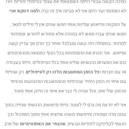
המכה הקשה עבורי הייתה כשמצאתי את עצמי בטיפולי פוריות IVF.
לא האמנתי ועד היום אני לא מבינה איך זה קרה ו
למה דווקא אני
.
על התקווה והייאוש שליווה אותי חמש שנים אין לי מילים לתאר.
חמש שנים עברו ממש לא במהרה אלא מחודש לחודש וממחזור
למחזור. בהתחלה היה קשה ומבלבל ואחר כך זורם אך עדיין קשה
ומייאש. אני זוכרת את ההתנפחות בכל הגוף כתוצאה מההורמונים
וגם את הסערות הרגשיות שליוו אותי בכל הטיפולים. הייתי בעבודה
או עם חברות ו
כל הזמן המחשבות הלכו רק לטיפולים
. רק שהייתי
עם איתי זה הזמן היחיד שהרפיתי מהמחשבות המזעזעות ונהניתי
מהזמן שלי אתו. מזל שהיה לי כבר את איתי זה חיזק אותי מאוד.
אני לא יודעת מה גרם לי לעצור: הייתי מיואשת, הרגשתי שחייה בתוך
עננה מרה ושחורה וחיפשתי משהו שיוציא אותי מתוך התסכול וכך
הגעתי לקליניקה לפוריות טבעית.
אהבתי את האופטימיות
של מרב