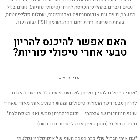
נשים וגברים בתהליכי הכניסה להריון (טיפולי פוריות), נשים בגיל
המעבר, נשים עם אנדומטריוזיס ואדנומיוזיס, שחלות פוליציסטיות,
בעיות השרשה, רירית רחם דקה, הורמון FSH גבוה ועוד.
האם אפשר להיכנס להריון
טבעי אחרי טיפולי פוריות?
,
פוריות האישה
"אחרי טיפולים להריון ראשון לא חשבתי שבכלל אפשרי להיכנס
להריון טבעי וישר התחלתי טיפולים וממש הפתיע אותי מאוד שאחרי
שינוי תזונתי ורגשי עוצמתי – נכנסתי להריון טבעי ואני מצפה לבת".
סיפורה של גל (מתוך ראיון עם גל שפורסם ברשת).
"עם איתי הגדול שלי כבר בסבב השני של איקוקלמין נקלטתי