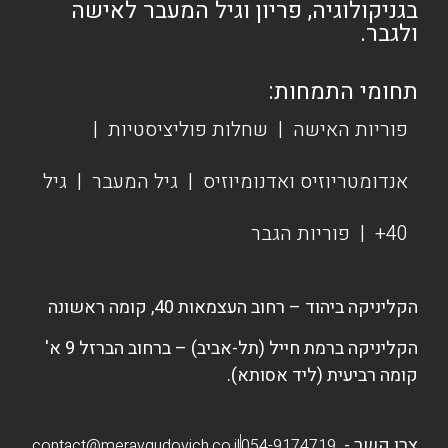
בגניקולוגיה, פריון וגיל המעבר לאישה
ולגבר.
תחומי התמחות:
פוריות האישה
|
שחלות פוליציסטיות
|
אנדומטריוזיס ואדנומיוזיס
|
גיל המעבר
|
גיל
40+
|
פוריות הגבר
הקליניקה ביהוד – רחוב העצמאות 40, קומה ראשונה
הקליניקה ברמת חייל (תל-אביב) – ברחוב הברזל 9 א'
קומה רביעית (ליד אסותא).
צרו קשר -
contact@meravgudovich.co.il
054-9174719