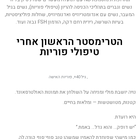
נשים וגברים בתהליכי הכניסה להריון (טיפולי פוריות), נשים בגיל
המעבר, נשים עם אנדומטריוזיס ואדנומיוזיס, שחלות פוליציסטיות,
בעיות השרשה, רירית רחם דקה, הורמון FSH גבוה ועוד.
הטרימסטר הראשון אחרי
טיפולי פוריות
,
גיל 40+
,
פוריות האישה
נויה יושבת מולי ומניחה על השולחן את תמונות האולטרסאונד.
קטנות, מטושטשות — ומלאות בחיים.
היא רועדת.
“יש דופק… והוא גדל… באמת.”
כמו מישהי שפוחדת להאמין שמשהו טוב סוף־סוף קורה לה.