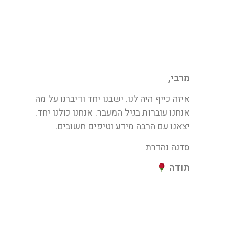
ענת בת 41 מבת-ים
מרבי,
איזה כייף היה לנו. ישבנו יחד ודיברנו על מה
אנחנו עוברות בגיל המעבר. אנחנו כולנו יחד.
יצאנו עם הרבה מידע וטיפים חשובים.
סדנה נהדרת
תודה
מיכל, איריס, דיקלה,
רונית ושרית