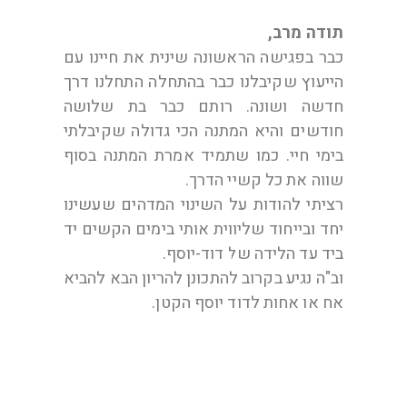
תודה מרב,
כבר בפגישה הראשונה שינית את חיינו עם
הייעוץ שקיבלנו כבר בהתחלה התחלנו דרך
חדשה ושונה. רותם כבר בת שלושה
חודשים והיא המתנה הכי גדולה שקיבלתי
בימי חיי. כמו שתמיד אמרת המתנה בסוף
שווה את כל קשיי הדרך.
רציתי להודות על השינוי המדהים שעשינו
יחד ובייחוד שליווית אותי בימים הקשים יד
ביד עד הלידה של דוד-יוסף.
וב"ה נגיע בקרוב להתכונן להריון הבא להביא
אח או אחות לדוד יוסף הקטן.
תודה מתהילה ויעקוב