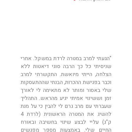
א. בת 43 מרמת גן
"הגעתי למרב במטרה לרדת במשקל. אחרי
שניסיתי כל כך הרבה סוגי דיאטות ללא
הצלחה, הייתי מיואשת. התקשרתי למרב
וכבר בפגישת ההכרות, הבנתי שההתעסקות
שלי באסור ומותר לא מתאימה לי לאורך
זמן וששינוי אמיתי יגיע מהראש. התהליך
שעברתי עם מרב גרם לי להבין כי על מנת
להשיג את המטרה הראשונית (לרדת 4
ק"ג) עליי לבצע שינוי בחשיבה ובאורח
החיים שלי. באמצעות מספר מפגשים