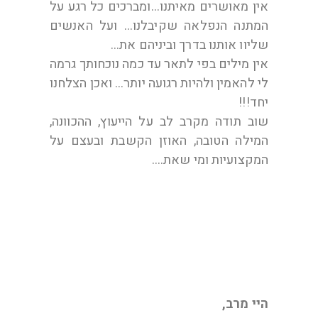
אין מאושרים מאיתנו…ומברכים כל רגע על
המתנה הנפלאה שקיבלנו… ועל האנשים
שליוו אותנו בדרך וביניהם את…
אין מילים בפי לתאר עד כמה נוכחותך גרמה
לי להאמין ולהיות רגועה יותר… ואכן הצלחנו
יחד!!!
שוב תודה מקרב לב על הייעוץ, ההכוונה,
המילה הטובה, האוזן הקשבת ובעצם על
המקצועיות ומי שאת….
מ. בת 42 מתל אביב
היי מרב,