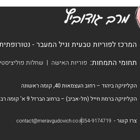
המרכז לפוריות טבעית וגיל המעבר - נטורופתית
תחומי התמחות:
פוריות האישה
|
שחלות פוליציסטי
הקליניקה ביהוד – רחוב העצמאות 40, קומה ראשונה
הקליניקה ברמת חייל (תל-אביב) – ברחוב הברזל 9 א' קומה רביעית (ליד אסותא).
צרו קשר -
contact@meravgudovich.co.il
054-9174719