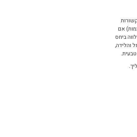
קשורות
כמות) אם
לווה ביחס
ל והלידה,
טבעית.
יך.