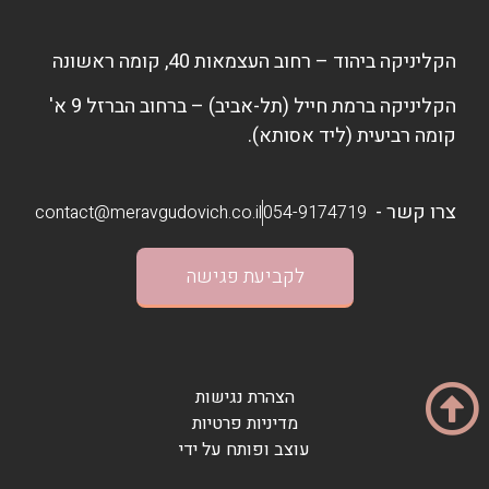
הקליניקה ביהוד – רחוב העצמאות 40, קומה ראשונה
הקליניקה ברמת חייל (תל-אביב) – ברחוב הברזל 9 א'
קומה רביעית (ליד אסותא).
צרו קשר -
contact@meravgudovich.co.il
054-9174719
לקביעת פגישה
הצהרת נגישות
מדיניות פרטיות
עוצב ופותח על ידי