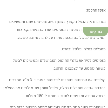
אופן ההכנה:
מזהיבים את הבצל הקצוץ בשמן הזית, מוסיפים שום וממשיכים
לערבב כ-2 דקות נוספות. מוסיפים את העגבניות הקצוצות
צור קשר
וממשיכים לבשל עם מכסה פתוח על להבה נמוכה כשעה.
מתבלים במלח, פלפל ובהרט.
מוסיפים לסיר את גרגרי החומוס המבושלים וממשיכים לבשל
כשעה נוספת, עד לצמצום הרוטב.
קולפים את הבטטות וחותכים לפרוסות בעובי כ-3 ס"מ. מסדרים
בתבנית אפייה ומתבלים במלח, פלפל ושמן זית. מזלפים את הסילאן
בצורה אחידה ומכניסים לתנור שחומם ל-180 מעלות.
כשהתבנית בתוך תנור, מוזגים בעדינות לפינת התבנית ככוס מים.