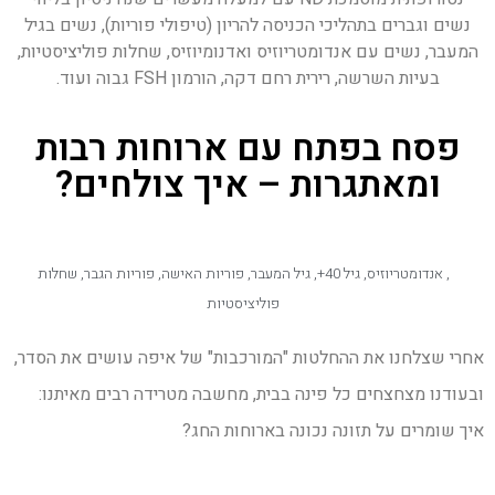
נשים וגברים בתהליכי הכניסה להריון (טיפולי פוריות), נשים בגיל
המעבר, נשים עם אנדומטריוזיס ואדנומיוזיס, שחלות פוליציסטיות,
בעיות השרשה, רירית רחם דקה, הורמון FSH גבוה ועוד.
פסח בפתח עם ארוחות רבות
ומאתגרות – איך צולחים?
,
אנדומטריוזיס
,
גיל 40+
,
גיל המעבר
,
פוריות האישה
,
פוריות הגבר
,
שחלות
פוליציסטיות
אחרי שצלחנו את ההחלטות "המורכבות" של איפה עושים את הסדר,
ובעודנו מצחצחים כל פינה בבית, מחשבה מטרידה רבים מאיתנו:
איך שומרים על תזונה נכונה בארוחות החג?