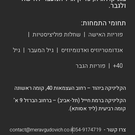
ולגבר.
תחומי התמחות:
פוריות האישה
|
שחלות פוליציסטיות
|
אנדומטריוזיס ואדנומיוזיס
|
גיל המעבר
|
גיל
40+
|
פוריות הגבר
הקליניקה ביהוד – רחוב העצמאות 40, קומה ראשונה
הקליניקה ברמת חייל (תל-אביב) – ברחוב הברזל 9 א'
קומה רביעית (ליד אסותא).
צרו קשר -
contact@meravgudovich.co.il
054-9174719