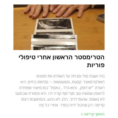
הטרימסטר הראשון אחרי טיפולי
פוריות
נויה יושבת מולי ומניחה על השולחן את תמונות
האולטרסאונד. קטנות, מטושטשות — ומלאות בחיים. היא
רועדת. “יש דופק… והוא גדל… באמת.” כמו מישהי שפוחדת
להאמין שמשהו טוב סוף־סוף קורה לה. היא מספרת שכמעט
לא נושמת. שהגוף דרוך, הלב לא נרגע, והמחשבות רצות
קדימה: רק שהכול יהיה בסדר. אחרי כל מה
המשך קריאה »