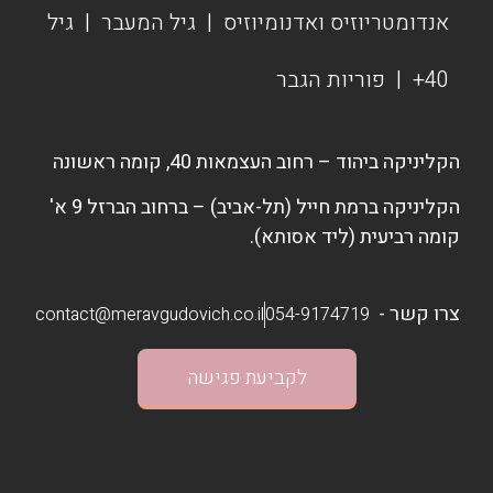
אנדומטריוזיס ואדנומיוזיס
|
גיל המעבר
|
גיל
40+
|
פוריות הגבר
הקליניקה ביהוד – רחוב העצמאות 40, קומה ראשונה
הקליניקה ברמת חייל (תל-אביב) – ברחוב הברזל 9 א'
קומה רביעית (ליד אסותא).
צרו קשר -
contact@meravgudovich.co.il
054-9174719
לקביעת פגישה