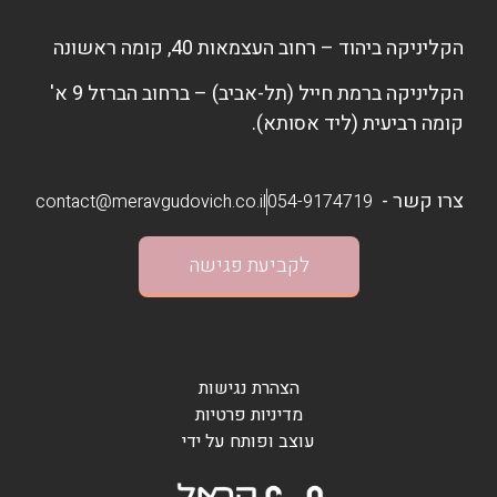
הקליניקה ביהוד – רחוב העצמאות 40, קומה ראשונה
הקליניקה ברמת חייל (תל-אביב) – ברחוב הברזל 9 א'
קומה רביעית (ליד אסותא).
צרו קשר -
contact@meravgudovich.co.il
054-9174719
לקביעת פגישה
הצהרת נגישות
מדיניות פרטיות
עוצב ופותח על ידי