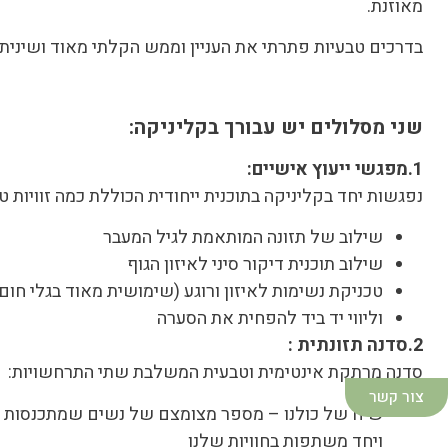
מאוזנת.
בדרכים טבעיות פתרתי את העניין וממש הקלתי מאוד ושיניתי 
שני מסלולים יש עבורך בקליניקה:
1.מפגשי ייעוץ אישיים:
נפגשות יחד בקליניקה בתוכנית ייחודית הכוללת כמה זוויות טי
שילוב של תזונה המותאמת לגיל המעבר
שילוב תוכנית דיקור סיני לאיזון הגוף
טכניקת נשימות לאיזון ורוגע (שימושית מאוד בגלי חום
וליווי יד ביד להפחית את הסערה
2.סדנה תזונתית :
סדנה מרתקת אינטימית וטבעית המשלבת שתי התרחשויות:
צור קשר
שיח של כולנו – מספר מצומצם של נשים שמתכנסות יח
ויחד משתפות בחוויות שלנו