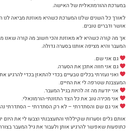
במערכת ההורמונאלית של האישה.
לאורך כל השנים שלנו המערכת כשהיא מאוזנת מביאה לנו הר
אושר ודברים טובים.
אך מה קורה כשהיא לא מאוזנת והכי חשוב מה קורה שאנו מגי
המעבר והיא מציפה אותנו בסערה גדולה.
גם אני שם.
גם אני חווה אתכן את הסערה.
ואני נעזרתי בכלים טבעיים בכדי להתאזן בכדי להרגיע את
המעצבנת שטרפה לי את החיים.
אני יודעת מה זה להיות בגיל המעבר.
אני מכירה טוב את כל הצד התזונתי-הורמונאלי.
אני גם שם והסתדרתי – לא רק הסתדרתי – הסתדרתי נהד
אותם גלים וסערות שקיללתי והתעצבנתי וצבעו לי את היום יו
כתופעות שאפשר להרגיע אותן ולעבור את גיל המעבר בצורה 