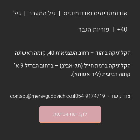
אנדומטריוזיס ואדנומיוזיס
|
גיל המעבר
|
גיל
40+
|
פוריות הגבר
הקליניקה ביהוד – רחוב העצמאות 40, קומה ראשונה
הקליניקה ברמת חייל (תל-אביב) – ברחוב הברזל 9 א'
קומה רביעית (ליד אסותא).
צרו קשר -
contact@meravgudovich.co.il
054-9174719
לקביעת פגישה